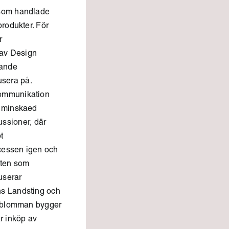
 som handlade
rodukter. För
r
 av Design
tande
usera på.
kommunikation
n minskaed
ussioner, där
t
ocessen igen och
txten som
userar
ns Landsting och
jöblomman bygger
r inköp av