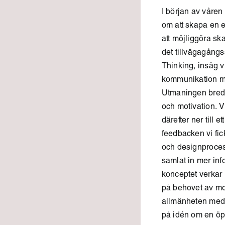
I början av våre
om att skapa en 
att möjliggöra sk
det tillvägagång
Thinking, insåg v
kommunikation mel
Utmaningen bredd
och motivation. 
därefter ner till 
feedbacken vi fic
och designproces
samlat in mer inf
konceptet verkar 
på behovet av mo
allmänheten med 
på idén om en öp