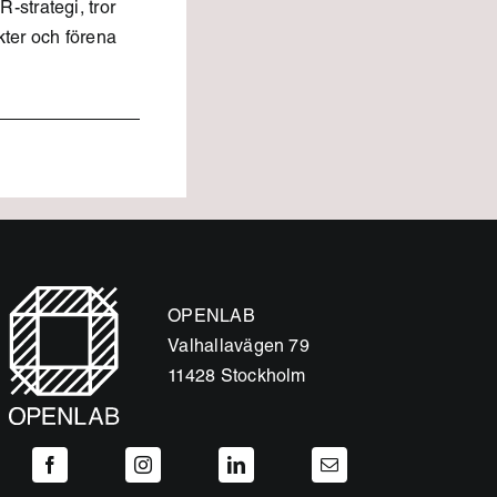
strategi, tror
kter och förena
OPENLAB
Valhallavägen 79
11428 Stockholm