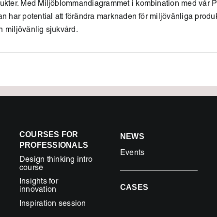
dukter. Med Miljöblommandiagrammet i kombination med vår PR-
an har potential att förändra marknaden för miljövänliga produ
 miljövänlig sjukvård.
COURSES FOR
NEWS
PROFESSIONALS
Events
Design thinking intro
course
Insights for
CASES
innovation
Inspiration session