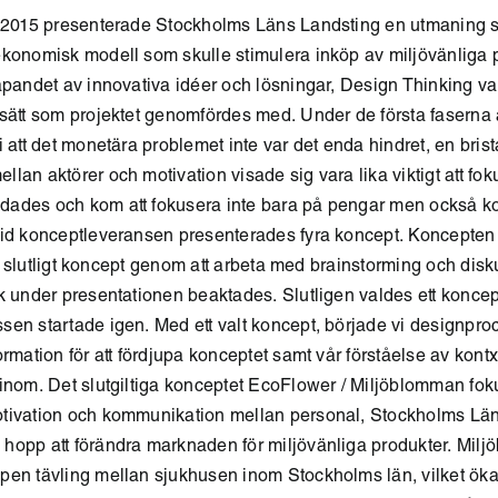
n 2015 presenterade Stockholms Läns Landsting en utmaning
ekonomisk modell som skulle stimulera inköp av miljövänliga p
apandet av innovativa idéer och lösningar, Design Thinking va
ssätt som projektet genomfördes med. Under de första faserna
i att det monetära problemet inte var det enda hindret, en bris
lan aktörer och motivation visade sig vara lika viktigt att fok
ades och kom att fokusera inte bara på pengar men också 
Vid konceptleveransen presenterades fyra koncept. Koncepte
ett slutligt koncept genom att arbeta med brainstorming och disk
k under presentationen beaktades. Slutligen valdes ett koncep
sen startade igen. Med ett valt koncept, började vi designpr
ormation för att fördjupa konceptet samt vår förståelse av kon
inom. Det slutgiltiga konceptet EcoFlower / Miljöblomman fok
tivation och kommunikation mellan personal, Stockholms Lä
hopp att förändra marknaden för miljövänliga produkter. Mil
pen tävling mellan sjukhusen inom Stockholms län, vilket öka