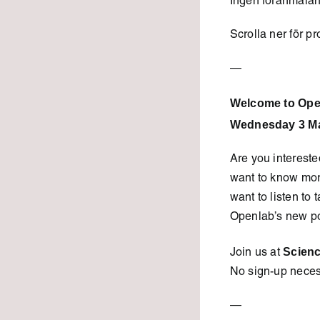
Ingen föranmälan
Scrolla ner för pr
—
Welcome to Open
Wednesday 3 Ma
Are you intereste
want to know mor
want to listen to 
Openlab’s new 
Scienc
Join us at
No sign-up neces
—