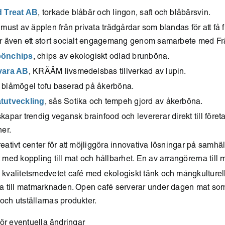
d Treat AB
, torkade blåbär och lingon, saft och blåbärsvin.
lmust av äpplen från privata trädgårdar som blandas för att få f
r även ett stort socialt engagemang genom samarbete med Fr
bönchips
, chips av ekologiskt odlad brunböna.
vara AB
, KRÄÄM livsmedelsbas tillverkad av lupin.
, blåmögel tofu baserad på åkerböna.
tutveckling
, sås Sotika och tempeh gjord av åkerböna.
kapar trendig vegansk brainfood och levererar direkt till föret
ner.
kreativt center för att möjliggöra innovativa lösningar på samhä
 med koppling till mat och hållbarhet. En av arrangörerna til
, kvalitetsmedvetet café med ekologiskt tänk och mångkulturel
a till matmarknaden. Open café serverar under dagen mat som 
ch utställarnas produkter.
ör eventuella ändringar