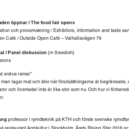
den öppnar / The food fair opens
mation och provsmakning / Exhibitors, information and taste s
pen Café / Outside Open Café – Valhallavägen 79
al / Panel diskussion
(in Swedish)
isions
d snäva ramar”
 man lagar mat och äter när förutsättningarna är begränsade, 
ror och livsmedel inte är lika stor som nu. Och hur vi förberede
r.
ang
professor i rymdteknik på KTH och förste svenske rymdfar
å restaurant Agrikultur i Stockholm, Årets Rising Star 2016 o