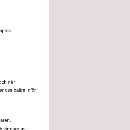
amples
och när
r oss bättre inför
aren.
ch vinnare av