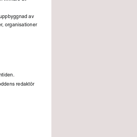
ruppbyggnad av
, organisationer
mtiden.
poddens redaktör