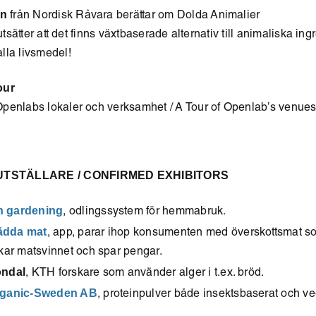
an
från Nordisk Råvara berättar om Dolda Animalier
rutsätter att det finns växtbaserade alternativ till animaliska ing
lla livsmedel!
our
penlabs lokaler och verksamhet / A Tour of Openlab’s venues 
TSTÄLLARE / CONFIRMED EXHIBITORS
n gardening
, odlingssystem för hemmabruk.
ädda mat
, app, parar ihop konsumenten med överskottsmat som
skar matsvinnet och spar pengar.
öndal
, KTH forskare som använder alger i t.ex. bröd.
rganic-Sweden AB
, proteinpulver både insektsbaserat och ve