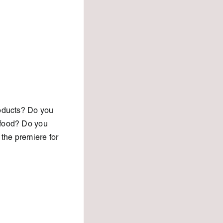
roducts? Do you
 food? Do you
 the premiere for