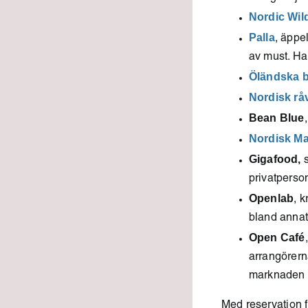
Nordic Wil
Palla
, äppe
av must. Ha
Öländska 
Nordisk rå
Bean Blue
Nordisk Ma
Gigafood,
s
privatperso
Openlab
, 
bland annat
Open Café
arrangörern
marknaden o
Med reservation f