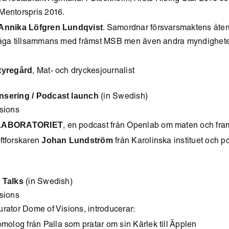
Mentorspris 2016.
 Annika Löfgren Lundqvist
. Samordnar försvarsmaktens åte
måga tillsammans med främst MSB men även andra myndigheter
tyregård
, Mat- och dryckesjournalist
nsering / Podcast launch
(in Swedish)
isions
LABORATORIET
, en podcast från Openlab om maten och fra
Johan Lundström
ftforskaren
från Karolinska instituet och 
/ Talks
(in Swedish)
isions
rator Dome of Visions, introducerar:
molog från Palla som pratar om sin Kärlek till Äpplen