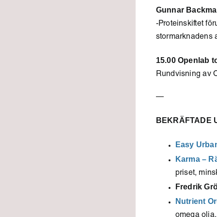
Gunnar Backm
-Proteinskiftet fö
stormarknadens a
15.00 Openlab t
Rundvisning av O
—
BEKRÄFTADE U
Easy Urba
Karma – R
priset, min
Fredrik Gr
Nutrient O
omega olja.