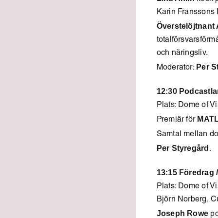
Karin Franssons 
Överstelöjtnant
totalförsvarsför
och näringsliv.
Per S
Moderator:
12:30 Podcastla
Plats: Dome of V
MAT
Premiär för
Samtal mellan do
Per Styregård
.
13:15 Föredrag 
Plats: Dome of V
Björn Norberg, Cu
Joseph Rowe
po