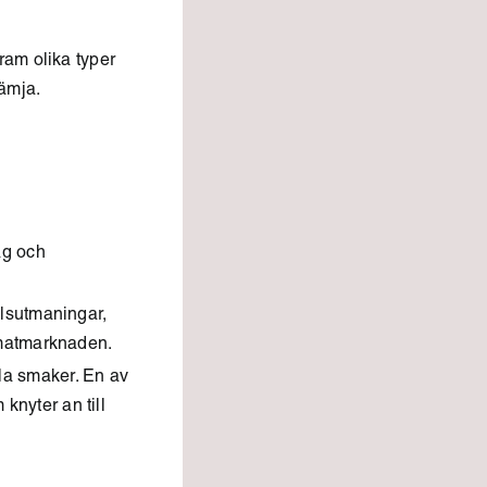
ram olika typer
ämja.
ag och
llsutmaningar,
l matmarknaden.
la smaker. En av
knyter an till