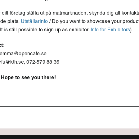
er ditt företag ställa ut på matmarknaden, skynda dig att kontakt
nde plats.
Utställarinfo
/ Do you want to showcase your product
t is still possible to sign up as exhibitor.
Info for Exhibitors
)
t:
 emma@opencafe.se
efu@kth.se, 072-579 88 36
 Hope to see you there!