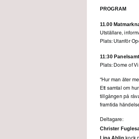
PROGRAM
11.00 Matmarkna
Utställare, infor
Plats: Utanför O
11:30 Panelsamt
Plats: Dome of V
“Hur man äter me
Ett samtal om hur
tillgången på råva
framtida händelse
Deltagare:
Christer Fugles
Lina Ahlin
kock p