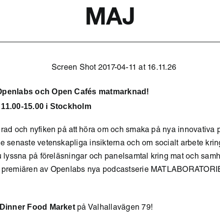
MAJ
 Openlabs och Open Cafés matmarknad!
 11.00-15.00 i Stockholm
rad och nyfiken på att höra om och smaka på nya innovativa p
e senaste vetenskapliga insikterna och om socialt arbete kri
du lyssna på föreläsningar och panelsamtal kring mat och sam
d premiären av Openlabs nya podcastserie MATLABORATORI
Dinner Food Market
på Valhallavägen 79!