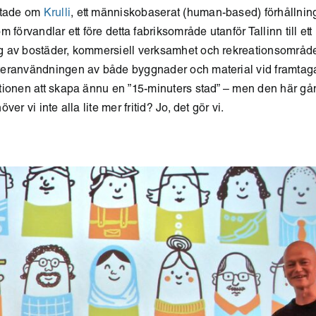
ttade om
Krulli
,
ett människobaserat (human-based) förhållning
 förvandlar ett före detta fabriksområde utanför Tallinn till ett
 av bostäder, kommersiell verksamhet och rekreationsområden.
eranvändningen av både byggnader och material vid framtag
tionen att skapa ännu en ”15-minuters stad” – men den här g
er vi inte alla lite mer fritid? Jo, det gör vi.