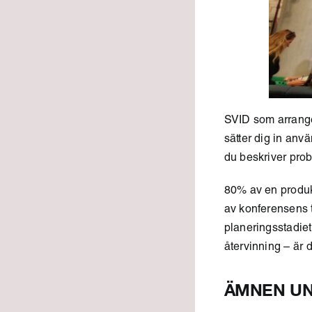
SVID som arrange
sätter dig in an
du beskriver prob
80% av en produk
av konferensens 
planeringsstadie
återvinning – är d
ÄMNEN U