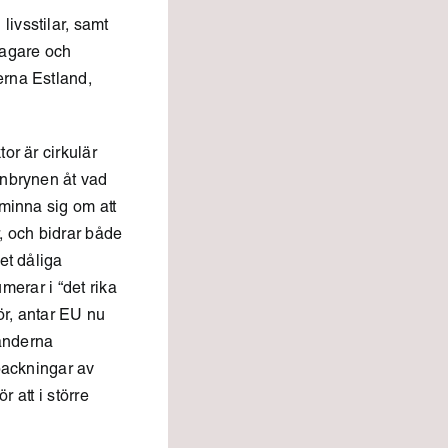
ivsstilar, samt
tagare och
erna Estland,
or är cirkulär
onbrynen åt vad
åminna sig om att
, och bidrar både
et dåliga
umerar i “det rika
ör, antar EU nu
änderna
rpackningar av
 att i större