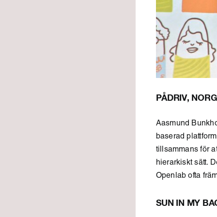
PÅDRIV, NOR
Aasmund Bunkholt
baserad plattform
tillsammans för a
hierarkiskt sätt. 
Openlab ofta främj
SUN IN MY BA