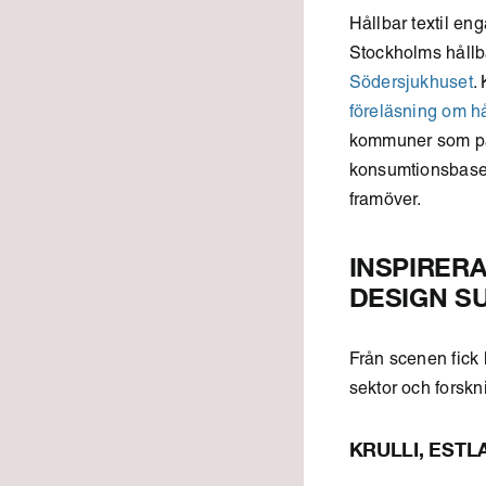
Hållbar textil en
Stockholms hållbar
Södersjukhuset
.
föreläsning om hål
kommuner som på e
konsumtionsbaser
framöver.
INSPIRER
DESIGN SU
Från scenen fick 
sektor och forskni
KRULLI, EST