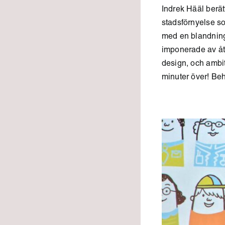
Indrek Hääl berä
stadsförnyelse som
med en blandning
imponerade av åt
design, och ambi
minuter över! Behöv