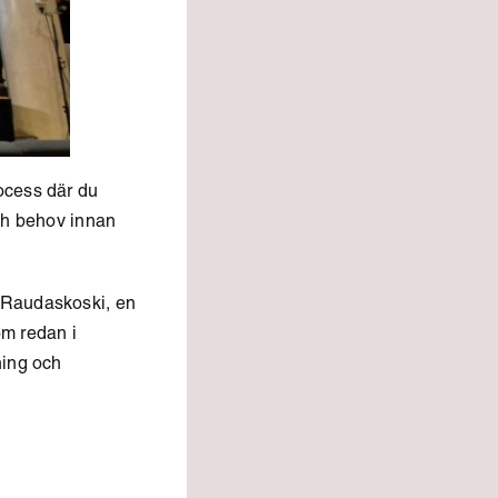
ocess där du
ch behov innan
e Raudaskoski,
en
om redan i
ning och