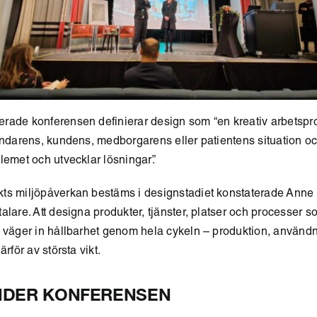
rade konferensen definierar design som “en kreativ arbetspr
vändarens, kundens, medborgarens eller patientens situation o
lemet och utvecklar lösningar”.
ts miljöpåverkan bestäms i designstadiet konstaterade Ann
talare
. Att designa produkter, tjänster, platser och processer s
t väger in hållbarhet genom hela cykeln – produktion, använd
ärför av största vikt.
NDER KONFERENSEN