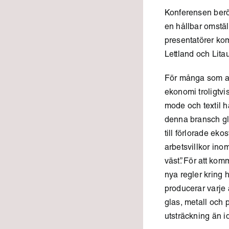
Konferensen berör
en hållbar omstä
presentatörer ko
Lettland och Lita
För många som arb
ekonomi troligtvi
mode och textil h
denna bransch glo
till förlorade ek
arbetsvillkor inom
väst”. För att ko
nya regler kring
producerar varje 
glas, metall och p
utsträckning än i