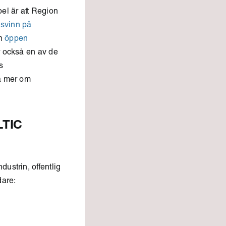
el är att Region
lsvinn på
en
öppen
 också en av de
s
ra mer om
LTIC
ustrin, offentlig
dare: