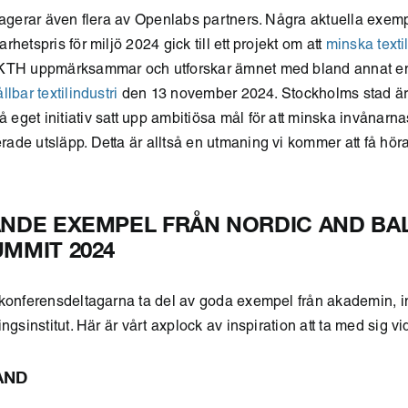
gagerar även flera av Openlabs partners. Några aktuella exemp
hetspris för miljö 2024 gick till ett projekt om att
minska texti
 KTH uppmärksammar och utforskar ämnet med bland annat 
lbar textilindustri
den 13 november 2024. Stockholms stad är
get initiativ satt upp ambitiösa mål för att minska invånarna
ade utsläpp. Detta är alltså en utmaning vi kommer att få hö
ANDE EXEMPEL FRÅN NORDIC AND BA
MMIT 2024
konferensdeltagarna ta del av goda exempel från akademin, ind
ngsinstitut. Här är vårt axplock av inspiration att ta med sig vi
LAND