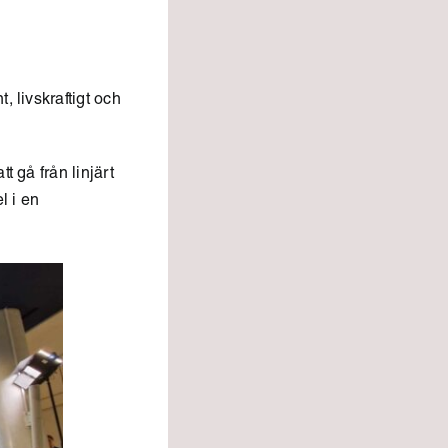
 livskraftigt och
t gå från linjärt
l i en