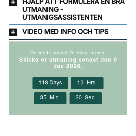
HJÄLP ATT FORMULERA EN BRA
UTMANING -
UTMANIGSASSISTENTEN
VIDEO MED INFO OCH TIPS
Var med i urvalet för nästa termin!
Skicka er utmaning senast den 6
dec 2026.
1
1
8
Days
1
2
Hrs
3
5
Min
1
9
Sec