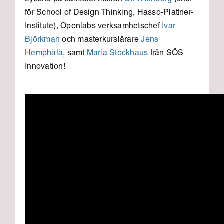
Lyssna på samtalet mellan
Uli Weinberg
(chef
för School of Design Thinking, Hasso-Plattner-
Institute), Openlabs verksamhetschef
Ivar
Björkman
och masterkurslärare
Jens
Hemphälä
, samt
Maria Stockhaus
från SÖS
Innovation!