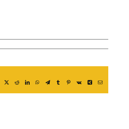
Facebook
X
Reddit
LinkedIn
WhatsApp
Telegram
Tumblr
Pinterest
Vk
Xing
E-
post