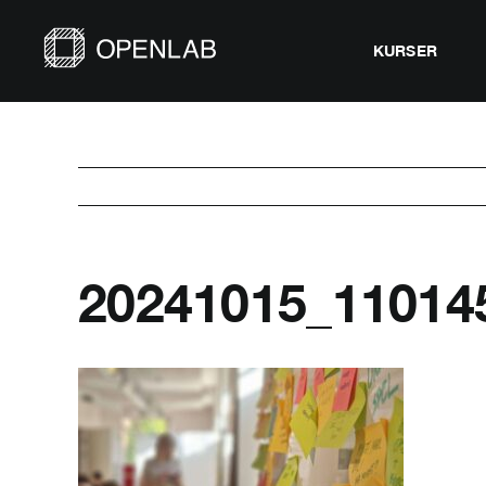
Fortsätt
till
KURSER
innehållet
20241015_11014