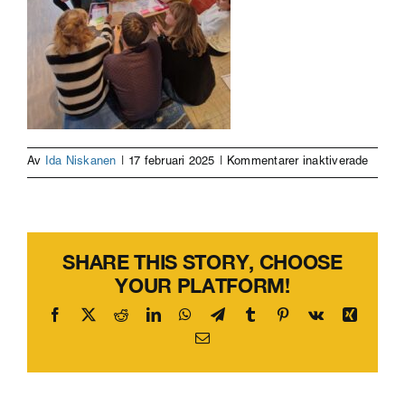
för
Av
Ida Niskanen
|
17 februari 2025
|
Kommentarer inaktiverade
20241
SHARE THIS STORY, CHOOSE
YOUR PLATFORM!
Facebook
X
Reddit
LinkedIn
WhatsApp
Telegram
Tumblr
Pinterest
Vk
Xing
E-
post