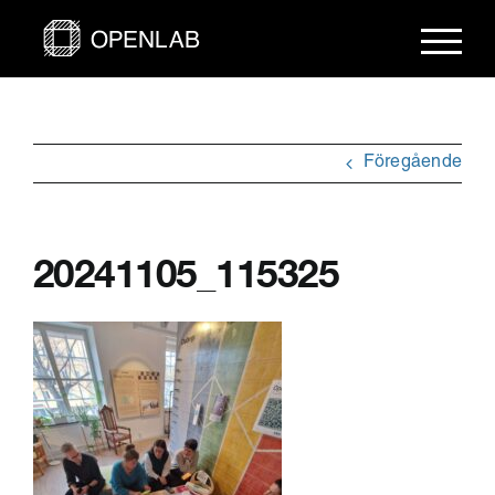
Fortsätt
till
innehållet
Föregående
20241105_115325