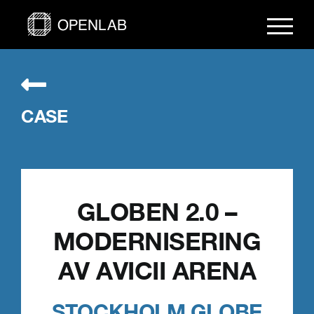
Fortsätt
till
innehållet
CASE
GLOBEN 2.0 –
MODERNISERING
AV AVICII ARENA
STOCKHOLM GLOBE