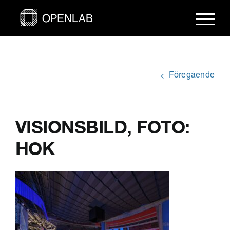
Fortsätt
till
innehållet
Föregående
VISIONSBILD, FOTO:
HOK