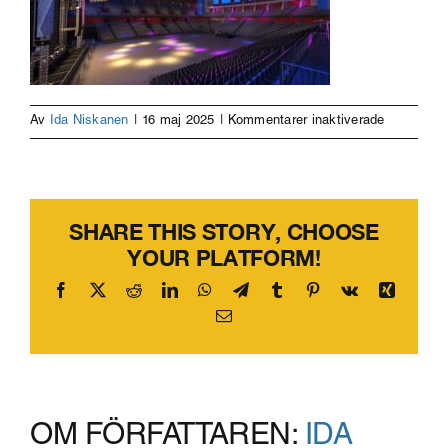
för
Av
Ida Niskanen
|
16 maj 2025
|
Kommentarer inaktiverade
Visionsbild
foto:
HOK
SHARE THIS STORY, CHOOSE
YOUR PLATFORM!
Facebook
X
Reddit
LinkedIn
WhatsApp
Telegram
Tumblr
Pinterest
Vk
Xing
E-
post
OM FÖRFATTAREN:
IDA