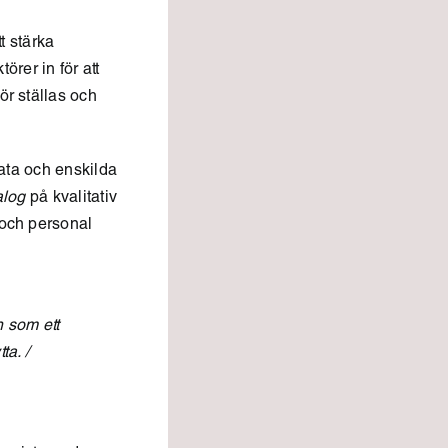
t stärka
örer in för att
r ställas och
data och enskilda
alog
på kvalitativ
 och personal
n som ett
ta. /