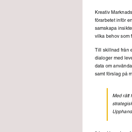
Kreativ Marknadsd
förarbetet inför e
samskapa insikte
vilka behov som f
Till skillnad frå
dialoger med lev
data om användar
samt förslag på m
Med rätt 
strategisk
Upphand