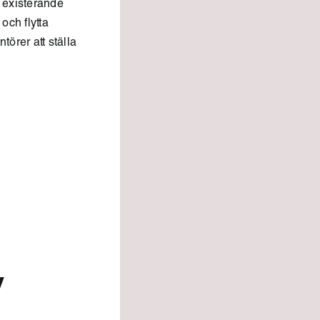
 existerande
och flytta
örer att ställa
.
V