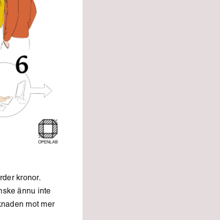
rder kronor.
nske ännu inte
arknaden mot mer