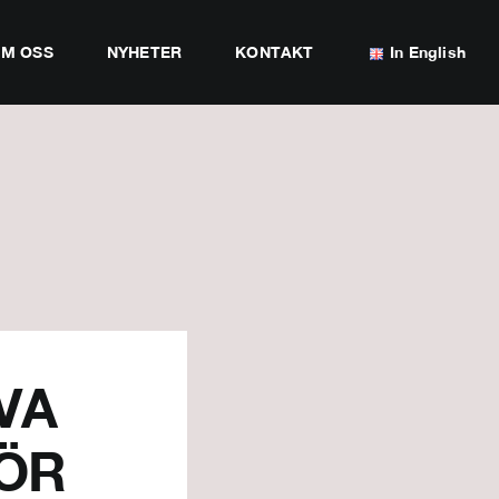
M OSS
NYHETER
KONTAKT
In English
VA
ÖR