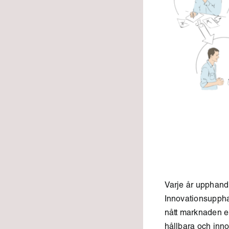
Varje år upphandl
Innovationsuppha
nått marknaden el
hållbara och inno