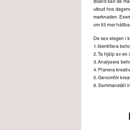
Ibland kan de må
utbud hos dagens 
marknaden. Exempe
om till mer håll
De sex stegen i 
1. Identifiera be
2. Ta hjälp av en
3. Analysera be
4. Planera kreati
5. Genomför krea
6. Sammanställ in