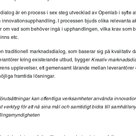
ialog är en process i sex steg utvecklad av Openlab i syfte at
n innovationsupphandling. I processen bjuds olika relevanta akt
r om vad som behöver ingå i upphandlingen, vilka krav som bö
inns etc.
n en traditionell marknadsdialog, som baserar sig på kvalitativ 
erantörer kring existerande utbud, bygger
Kreativ marknadsdi
ens upplevelser, ett gemensamt lärande mellan leverantörer
öjliga framtida lösningar.
förutsättningar kan offentliga verksamheter använda innovatio
t verktyg för att nå sina mål och samtidigt bidra till samhällsnyt
lingsmyndigheten