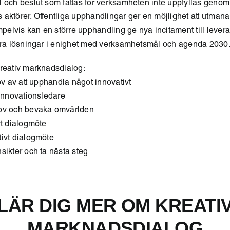
l och beslut som fattas för verksamheten inte uppfyllas genom
aktörer. Offentliga upphandlingar ger en möjlighet att utmana 
lvis kan en större upphandling ge nya incitament till leverant
bara lösningar i enighet med verksamhetsmål och agenda 2030
kreativ marknadsdialog:
hov av att upphandla något innovativt
 innovationsledare
hov och bevaka omvärlden
vt dialogmöte
tivt dialogmöte
sikter och ta nästa steg
LÄR DIG MER OM KREATI
MARKNADSDIALOG