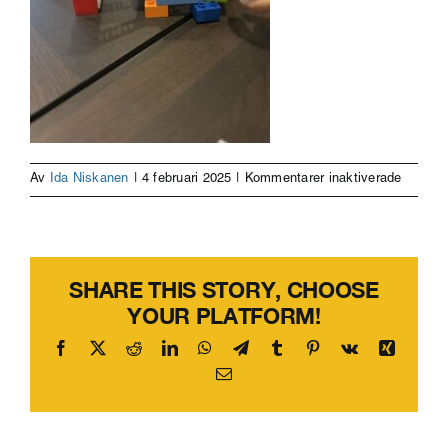
för
Av
Ida Niskanen
|
4 februari 2025
|
Kommentarer inaktiverade
prototy
SHARE THIS STORY, CHOOSE
YOUR PLATFORM!
Facebook
X
Reddit
LinkedIn
WhatsApp
Telegram
Tumblr
Pinterest
Vk
Xing
E-
post