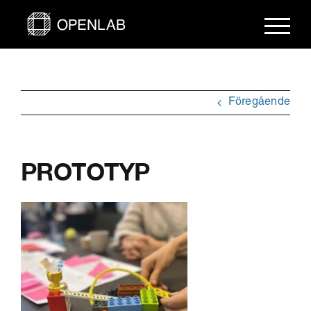
Fortsätt
till
innehållet
Föregående
PROTOTYP