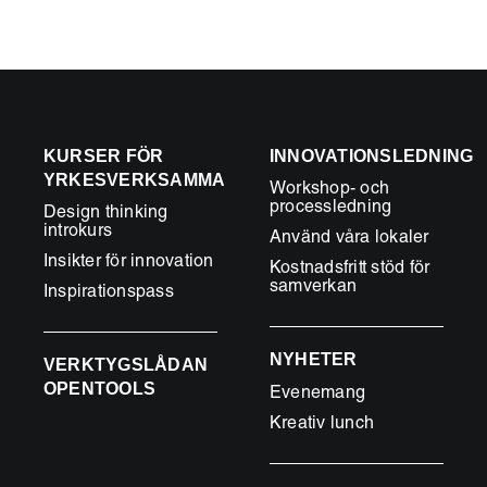
ensamma
geniet
är
en
myt”
KURSER FÖR
INNOVATIONSLEDNING
YRKESVERKSAMMA
Workshop- och
processledning
Design thinking
introkurs
Använd våra lokaler
Insikter för innovation
Kostnadsfritt stöd för
samverkan
Inspirationspass
NYHETER
VERKTYGSLÅDAN
OPENTOOLS
Evenemang
Kreativ lunch