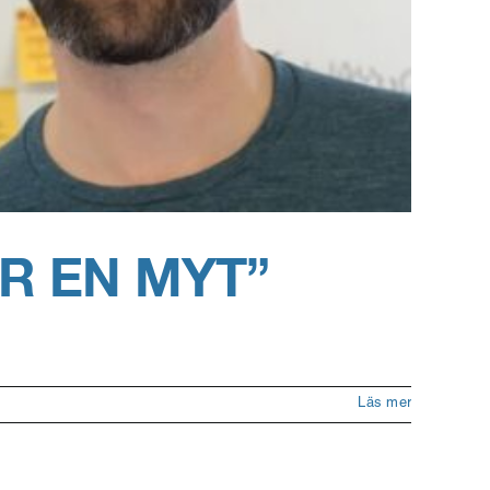
R EN MYT”
Läs mer