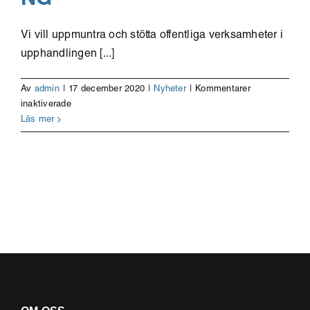
Vi vill uppmuntra och stötta offentliga verksamheter i
upphandlingen [...]
Av
admin
|
17 december 2020
|
Nyheter
|
Kommentarer
för
inaktiverade
Få
Läs mer
stöd
i
er
kreativa
marknadsdialog
för
innovationsupphandling