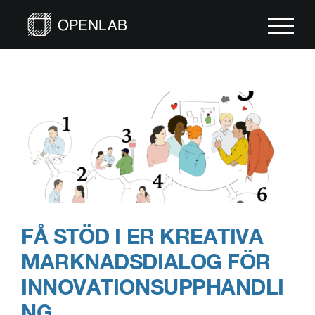
Fortsätt
till
innehållet
FÅ STÖD I ER KREATIVA
MARKNADSDIALOG FÖR
INNOVATIONSUPPHANDLI
NG