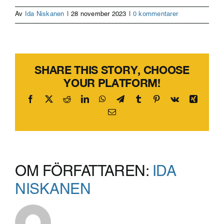
Av
Ida Niskanen
|
28 november 2023
|
0 kommentarer
SHARE THIS STORY, CHOOSE
YOUR PLATFORM!
Facebook
X
Reddit
LinkedIn
WhatsApp
Telegram
Tumblr
Pinterest
Vk
Xing
E-
post
OM FÖRFATTAREN:
IDA
NISKANEN