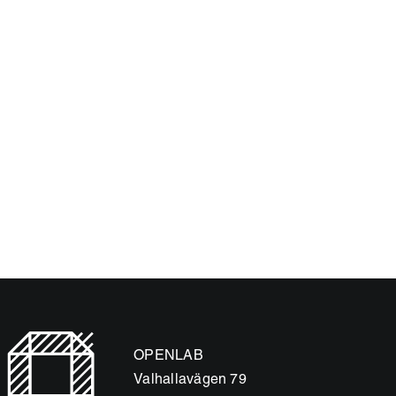
OPENLAB
Valhallavägen 79