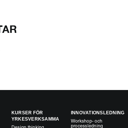
TAR
.
KURSER FÖR
INNOVATIONSLEDNING
YRKESVERKSAMMA
Workshop- och
processledning
Design thinking