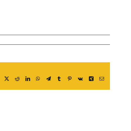
Facebook
X
Reddit
LinkedIn
WhatsApp
Telegram
Tumblr
Pinterest
Vk
Xing
E-
post