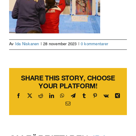
Av
Ida Niskanen
|
28 november 2023
|
0 kommentarer
SHARE THIS STORY, CHOOSE
YOUR PLATFORM!
Facebook
X
Reddit
LinkedIn
WhatsApp
Telegram
Tumblr
Pinterest
Vk
Xing
E-
post