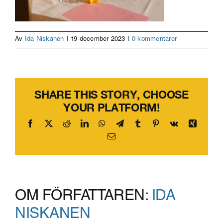
Av
Ida Niskanen
|
19 december 2023
|
0 kommentarer
SHARE THIS STORY, CHOOSE
YOUR PLATFORM!
Facebook
X
Reddit
LinkedIn
WhatsApp
Telegram
Tumblr
Pinterest
Vk
Xing
E-
post
OM FÖRFATTAREN:
IDA
NISKANEN