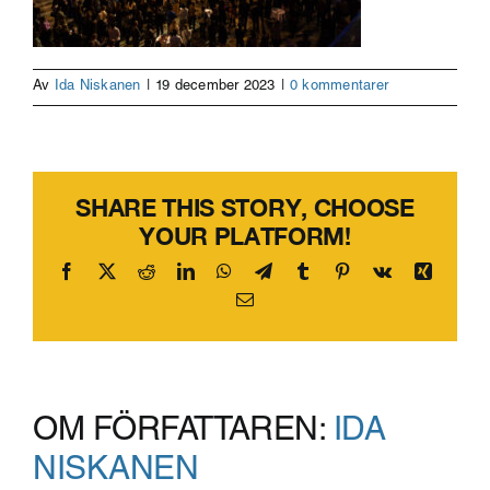
Av
Ida Niskanen
|
19 december 2023
|
0 kommentarer
SHARE THIS STORY, CHOOSE
YOUR PLATFORM!
Facebook
X
Reddit
LinkedIn
WhatsApp
Telegram
Tumblr
Pinterest
Vk
Xing
E-
post
OM FÖRFATTAREN:
IDA
NISKANEN