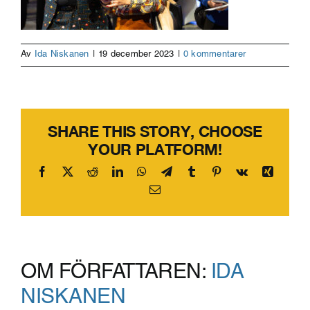
Av
Ida Niskanen
|
19 december 2023
|
0 kommentarer
SHARE THIS STORY, CHOOSE
YOUR PLATFORM!
Facebook
X
Reddit
LinkedIn
WhatsApp
Telegram
Tumblr
Pinterest
Vk
Xing
E-
post
OM FÖRFATTAREN:
IDA
NISKANEN