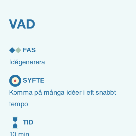
VAD
FAS
Idégenerera
SYFTE
Komma på många idéer i ett snabbt
tempo
TID
10 min