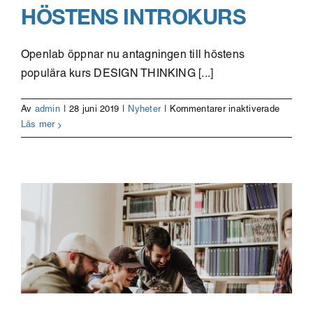
HÖSTENS INTROKURS
Openlab öppnar nu antagningen till höstens
populära kurs DESIGN THINKING [...]
för
Av
admin
|
28 juni 2019
|
Nyheter
|
Kommentarer inaktiverade
Early-
Läs mer
Bird
RABATT
Säkra
din
plats
till
höstens
Introkur