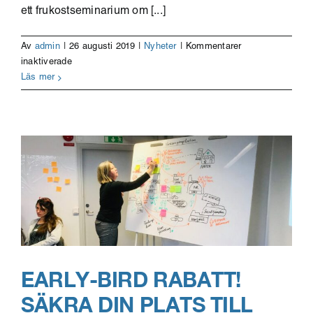
ett frukostseminarium om [...]
Av
admin
|
26 augusti 2019
|
Nyheter
|
Kommentarer
för
inaktiverade
Vill
Läs mer
du
göra
affärer
med
Stockholms
stad?
EARLY-BIRD RABATT!
SÄKRA DIN PLATS TILL