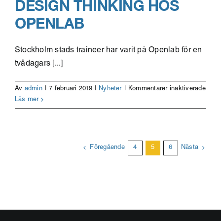
DESIGN THINKING HOS
Lab
OPENLAB
Stockholm stads traineer har varit på Openlab för en
tvådagars [...]
för
Av
admin
|
7 februari 2019
|
Nyheter
|
Kommentarer inaktiverade
Stoc
Läs mer
stad
train
lär
desi
Föregående
4
5
6
Nästa
think
hos
Open