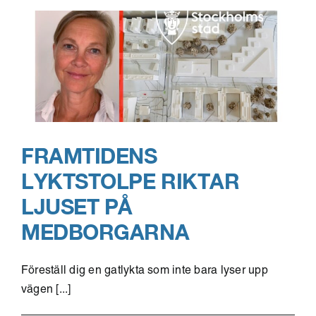
utvecklingsarbete
till
nästa
nivå
FRAMTIDENS
LYKTSTOLPE RIKTAR
LJUSET PÅ
MEDBORGARNA
Föreställ dig en gatlykta som inte bara lyser upp
vägen [...]