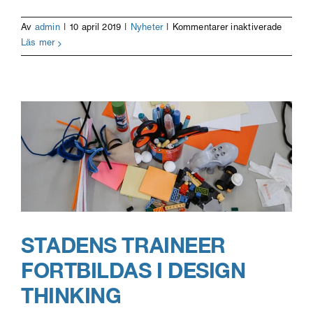
för
Av
admin
|
10 april 2019
|
Nyheter
|
Kommentarer inaktiverade
Maria
Läs mer
coacha
med
nyfiken
i
fokus
STADENS TRAINEER
FORTBILDAS I DESIGN
THINKING