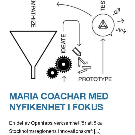
för
kreativ
markna
om
framtid
vuxenut
MARIA COACHAR MED
NYFIKENHET I FOKUS
En del av Openlabs verksamhet för att öka
Stockholmsregionens innovationskraft [...]