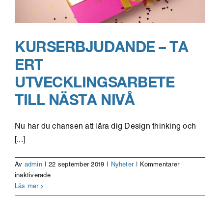
KURSERBJUDANDE – TA
ERT
UTVECKLINGSARBETE
TILL NÄSTA NIVÅ
Nu har du chansen att lära dig Design thinking och
[...]
Av
admin
|
22 september 2019
|
Nyheter
|
Kommentarer
för
inaktiverade
Kurserbjudande
Läs mer
–
Ta
ert