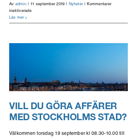
Av
admin
|
11 september 2019
|
Nyheter
|
Kommentarer
för
inaktiverade
Framtidens
Läs mer
lyktstolpe
riktar
ljuset
på
medborgarna
VILL DU GÖRA AFFÄRER
MED STOCKHOLMS STAD?
Välkommen torsdag 19 september kl 08.30-10.00 till