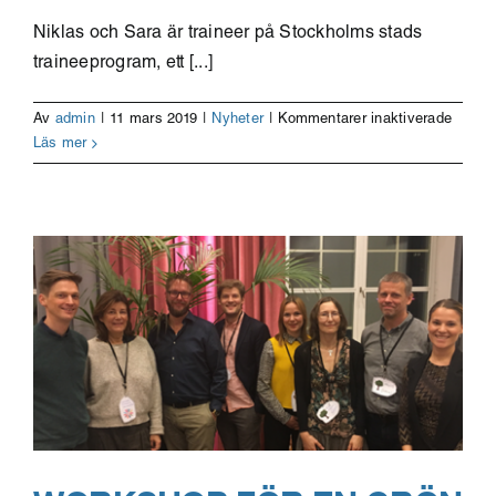
Niklas och Sara är traineer på Stockholms stads
traineeprogram, ett [...]
för
Av
admin
|
11 mars 2019
|
Nyheter
|
Kommentarer inaktiverade
Stade
Läs mer
trainee
fortbil
i
design
thinki