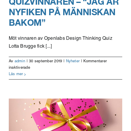
QUIZVINNAREN – “JAG ÄR
NYFIKEN PÅ MÄNNISKAN
BAKOM”
Möt vinnaren av Openlabs Design Thinking Quiz
Lotta Brugge fick [...]
Av
admin
|
30 september 2019
|
Nyheter
|
Kommentarer
för
inaktiverade
Quizvinnaren
Läs mer
–
“Jag
är
nyfiken
på
människan
bakom”