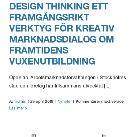
DESIGN THINKING ETT
FRAMGÅNGSRIKT
VERKTYG FÖR KREATIV
MARKNADSDIALOG OM
FRAMTIDENS
VUXENUTBILDNING
Openlab, Arbetsmarknadsförvaltningen i Stockholms
stad och företag har tillsammans utvecklat [...]
för
Av
admin
|
29 april 2019
|
Nyheter
|
Kommentarer inaktiverade
Design
Läs mer
thinkin
ett
framgån
verktyg