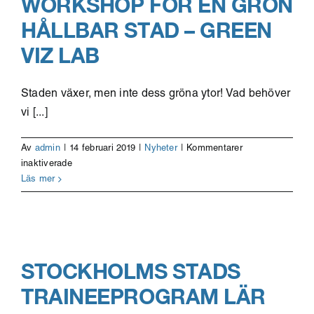
WORKSHOP FÖR EN GRÖN
HÅLLBAR STAD – GREEN
VIZ LAB
Staden växer, men inte dess gröna ytor! Vad behöver
vi [...]
Av
admin
|
14 februari 2019
|
Nyheter
|
Kommentarer
för
inaktiverade
Workshop
Läs mer
för
en
grön
hållbar
stad
STOCKHOLMS STADS
–
Green
TRAINEEPROGRAM LÄR
Viz