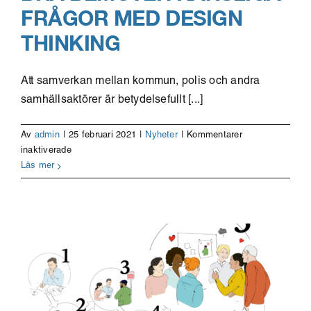
FRÅGOR MED DESIGN
THINKING
Att samverkan mellan kommun, polis och andra
samhällsaktörer är betydelsefullt [...]
Av
admin
|
25 februari 2021
|
Nyheter
|
Kommentarer
för
inaktiverade
Brå
Läs mer
bemöter
känsliga
frågor
med
Design
Thinking