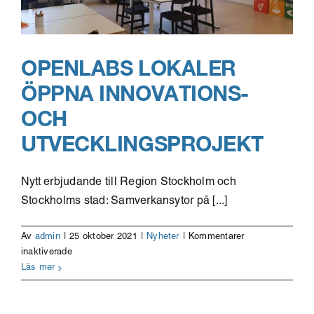
äldreomsorgen
OPENLABS LOKALER
ÖPPNA INNOVATIONS-
OCH
UTVECKLINGSPROJEKT
Nytt erbjudande till Region Stockholm och
Stockholms stad: Samverkansytor på [...]
Av
admin
|
25 oktober 2021
|
Nyheter
|
Kommentarer
för
inaktiverade
Openlabs
Läs mer
lokaler
öppna
innovations-