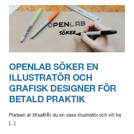
och
utvecklingsprojekt
OPENLAB SÖKER EN
ILLUSTRATÖR OCH
GRAFISK DESIGNER FÖR
BETALD PRAKTIK
Platsen är tillsatt!Är du en vass illustratör och vill ha
[...]