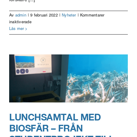
forskare [...]
Av
admin
|
9 februari 2022
|
Nyheter
|
Kommentarer
för
inaktiverade
Idésam/Openlab
Läs mer
challenge
accelerator
–
möt
deltagarna
LUNCHSAMTAL MED
BIOSFÄR – FRÅN