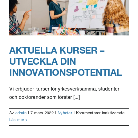
AKTUELLA KURSER –
UTVECKLA DIN
INNOVATIONSPOTENTIAL
Vi erbjuder kurser för yrkesverksamma, studenter
och doktorander som törstar [...]
för
Av
admin
|
7 mars 2022
|
Nyheter
|
Kommentarer inaktiverade
Aktuell
Läs mer
kurser
–