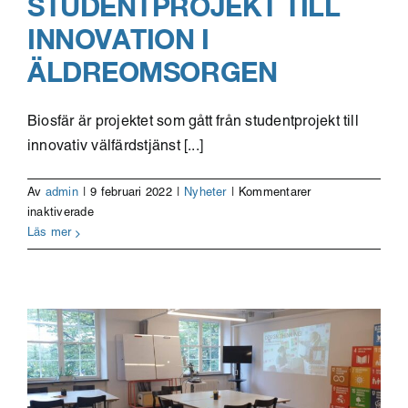
STUDENTPROJEKT TILL
INNOVATION I
ÄLDREOMSORGEN
Biosfär är projektet som gått från studentprojekt till
innovativ välfärdstjänst [...]
Av
admin
|
9 februari 2022
|
Nyheter
|
Kommentarer
för
inaktiverade
Lunchsamtal
Läs mer
med
Biosfär
–
från
studentprojekt
till
innovation
i