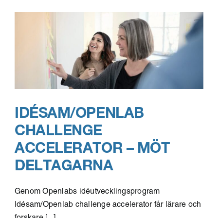
Utveck
din
innovat
IDÉSAM/OPENLAB
CHALLENGE
ACCELERATOR – MÖT
DELTAGARNA
Genom Openlabs idéutvecklingsprogram
Idésam/Openlab challenge accelerator får lärare och