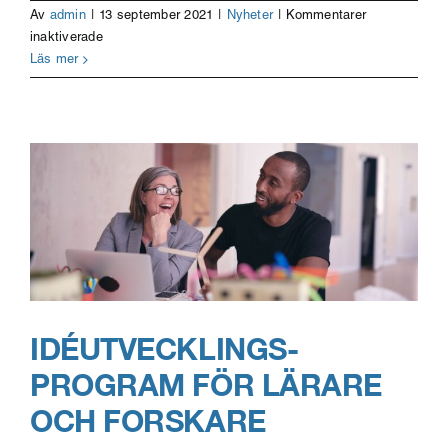
Av
admin
|
13 september 2021
|
Nyheter
|
Kommentarer
för
inaktiverade
Openlab
Läs mer
söker
en
illustratör
och
grafisk
designer
för
betald
praktik
IDÉUTVECKLINGS-
PROGRAM FÖR LÄRARE
OCH FORSKARE