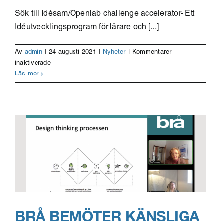
Sök till Idésam/Openlab challenge accelerator- Ett
Idéutvecklingsprogram för lärare och [...]
Av
admin
|
24 augusti 2021
|
Nyheter
|
Kommentarer
för
inaktiverade
Idéutvecklings-
Läs mer
program
för
lärare
och
forskare
BRÅ BEMÖTER KÄNSLIGA