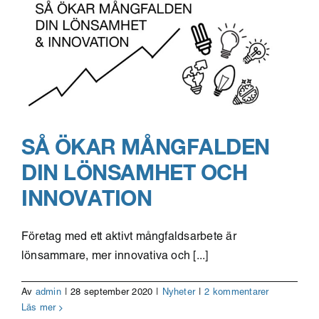
kreativa
marknadsdialog
för
innovationsupphandling
SÅ ÖKAR MÅNGFALDEN
DIN LÖNSAMHET OCH
INNOVATION
Företag med ett aktivt mångfaldsarbete är
lönsammare, mer innovativa och [...]
Av
admin
|
28 september 2020
|
Nyheter
|
2 kommentarer
Läs mer