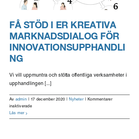
FÅ STÖD I ER KREATIVA
MARKNADSDIALOG FÖR
INNOVATIONSUPPHANDLI
NG
Vi vill uppmuntra och stötta offentliga verksamheter i
upphandlingen [...]
Av
admin
|
17 december 2020
|
Nyheter
|
Kommentarer
för
inaktiverade
Få
Läs mer
stöd
i
er