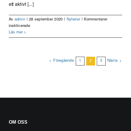
ett aktivt [...]
Av
admin
|
28 september 2020
|
Nyheter
|
Kommentarer
för
inaktiverade
Best
Läs mer
practice-
exempel
för
en
Föregående
1
2
3
Nästa
större
mångfald
på
arbetsmarknaden
OM OSS